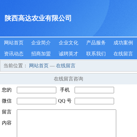
陕西高达农业有限公司
网站首页
企业简介
企业文化
产品服务
成功案例
资讯动态
招商加盟
诚聘英才
联系我们
在线留言
当前位置：
网站首页
—
在线留言
在线留言咨询
您的
手机
姓名
微信
*
QQ 号
号码
*
号码
留言
码
内容